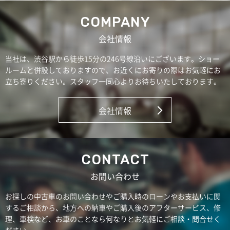
COMPANY
会社情報
当社は、渋谷駅から徒歩15分の246号線沿いにございます。ショー
ルームと併設しておりますので、お近くにお寄りの際はお気軽にお
立ち寄りください。スタッフ一同心よりお待ちいたしております。
会社情報
CONTACT
お問い合わせ
お探しの中古車のお問い合わせやご購入時のローンやお支払いに関
するご相談から、地方への納車やご購入後のアフターサービス、修
理、車検など、お車のことなら何なりとお気軽にご相談・問合せく