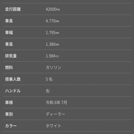
走行距離
42000㎞
車長
4.770㎜
車幅
1.795㎜
車高
1.380㎜
排気量
1.984㏄
燃料
ガソリン
搭乗人数
5 名
ハンドル
右
車検
令和 6年 7月
車別
ディーラー
カラー
ホワイト