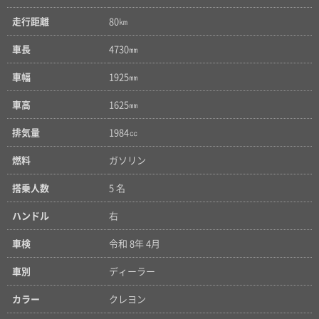
走行距離
80㎞
車長
4730㎜
車幅
1925㎜
車高
1625㎜
排気量
1984㏄
燃料
ガソリン
搭乗人数
5 名
ハンドル
右
車検
令和 8年 4月
車別
ディーラー
カラー
クレヨン