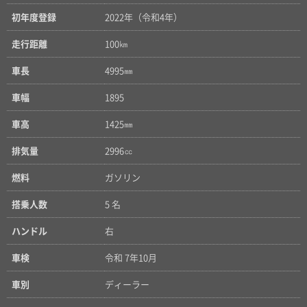
初年度登録
2022年（令和4年）
走行距離
100㎞
車長
4995㎜
車幅
1895
車高
1425㎜
排気量
2996㏄
燃料
ガソリン
搭乗人数
5 名
ハンドル
右
車検
令和 7年10月
車別
ディーラー