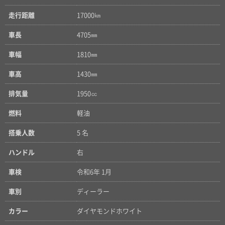
走行距離
17000㎞
車長
4705㎜
車幅
1810㎜
車高
1430㎜
排気量
1950㏄
燃料
軽油
搭乗人数
5 名
ハンドル
右
車検
令和6年 1月
車別
ディーラー
カラー
ダイヤモンドホワイト