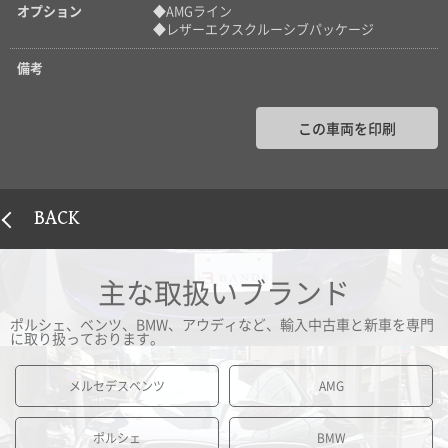
オプション
◆AMGライン
◆レザーエクスクルーシブパッケージ
備考
この車両を印刷
BACK
主な取扱いブランド
ポルシェ、ベンツ、BMW、アウディなど、輸入中古車と新車を専門
に取り扱っております。
メルセデスベンツ
AMG
ポルシェ
BMW